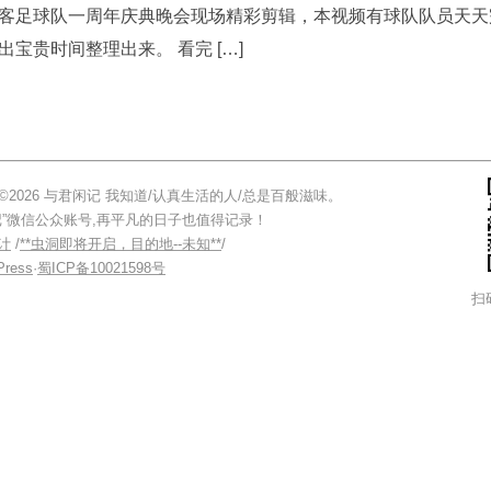
客足球队一周年庆典晚会现场精彩剪辑，本视频有球队队员天天
出宝贵时间整理出来。 看完 […]
05.17 ©2026 与君闲记 我知道/认真生活的人/总是百般滋味。
记”微信公众账号,再平凡的日子也值得记录！
计
/
**虫洞即将开启，目的地--未知**
/
Press
·
蜀ICP备10021598号
扫