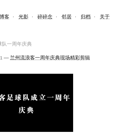
博客
·
光影
·
碎碎念
·
邻居
·
归档
·
关于
球队一周年庆典
—
兰州流浪客一周年庆典现场精彩剪辑
01