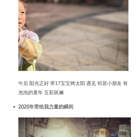
午后 阳光正好 带17宝宝烤太阳 遇见 邻居小朋友 有
泡泡的童年 五彩斑斓
2020年带给我力量的瞬间