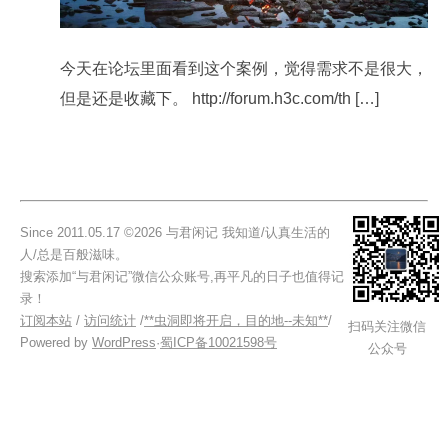
今天在论坛里面看到这个案例，觉得需求不是很大，
但是还是收藏下。 http://forum.h3c.com/th […]
Since 2011.05.17 ©2026 与君闲记 我知道/认真生活的
人/总是百般滋味。
搜索添加“与君闲记”微信公众账号,再平凡的日子也值得记
录！
订阅本站
/
访问统计
/
**虫洞即将开启，目的地--未知**
/
扫码关注微信
Powered by
WordPress
·
蜀ICP备10021598号
公众号