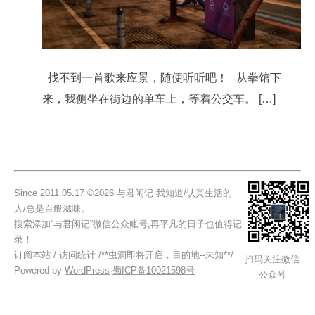
找不到一首歌来应景，随便听听吧！ 从拳馆下
来，我侧坐在街边的单车上，等着公交车。 […]
Since 2011.05.17 ©2026 与君闲记 我知道/认真生活的
人/总是百般滋味。
搜索添加“与君闲记”微信公众账号,再平凡的日子也值得记
录！
订阅本站
/
访问统计
/
**虫洞即将开启，目的地--未知**
/
扫码关注微信
Powered by
WordPress
·
蜀ICP备10021598号
公众号