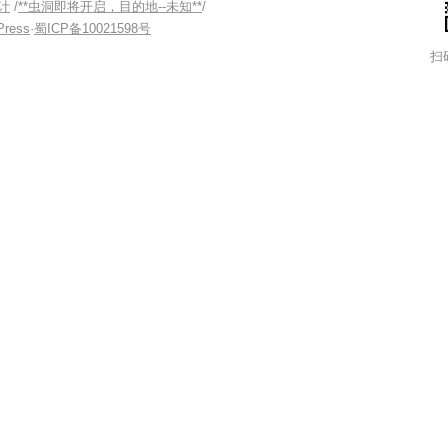
计
/
**虫洞即将开启，目的地--未知**
/
Press
·
蜀ICP备10021598号
扫