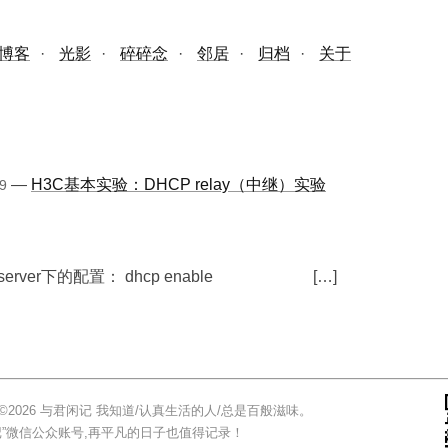
博客
·
光影
·
碎碎念
·
邻居
·
归档
·
关于
—
H3C基本实验：DHCP relay（中继）实验
9
 server下的配置： dhcp enable […]
05.17 ©2026 与君闲记 我知道/认真生活的人/总是百般滋味。
记”微信公众账号,再平凡的日子也值得记录！