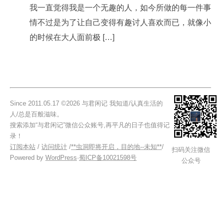
我一直觉得我是一个无趣的人，如今所做的每一件事
情不过是为了让自己变得有趣讨人喜欢而已，就像小
的时候在大人面前极 […]
Since 2011.05.17 ©2026 与君闲记 我知道/认真生活的
人/总是百般滋味。
搜索添加“与君闲记”微信公众账号,再平凡的日子也值得记
录！
订阅本站
/
访问统计
/
**虫洞即将开启，目的地--未知**
/
扫码关注微信
Powered by
WordPress
·
蜀ICP备10021598号
公众号