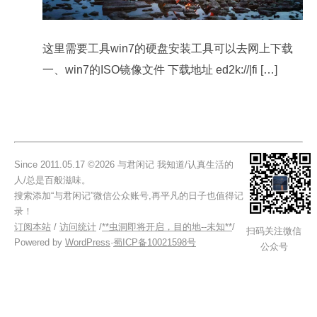
这里需要工具win7的硬盘安装工具可以去网上下载
一、win7的ISO镜像文件 下载地址 ed2k://|fi […]
Since 2011.05.17 ©2026 与君闲记 我知道/认真生活的
人/总是百般滋味。
搜索添加“与君闲记”微信公众账号,再平凡的日子也值得记
录！
订阅本站
/
访问统计
/
**虫洞即将开启，目的地--未知**
/
扫码关注微信
Powered by
WordPress
·
蜀ICP备10021598号
公众号