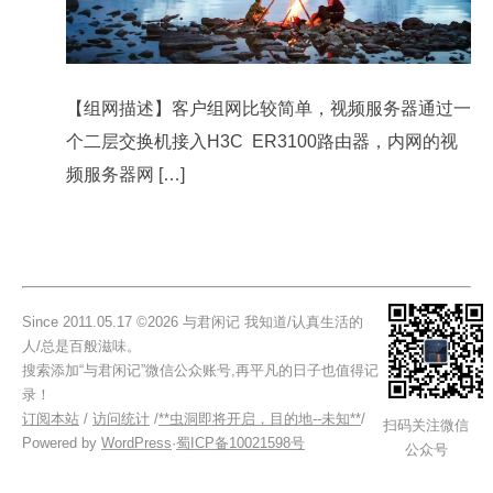
【组网描述】客户组网比较简单，视频服务器通过一
个二层交换机接入H3C ER3100路由器，内网的视
频服务器网 […]
Since 2011.05.17 ©2026 与君闲记 我知道/认真生活的
人/总是百般滋味。
搜索添加“与君闲记”微信公众账号,再平凡的日子也值得记
录！
订阅本站
/
访问统计
/
**虫洞即将开启，目的地--未知**
/
扫码关注微信
Powered by
WordPress
·
蜀ICP备10021598号
公众号