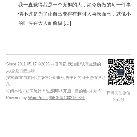
我一直觉得我是一个无趣的人，如今所做的每一件事
情不过是为了让自己变得有趣讨人喜欢而已，就像小
的时候在大人面前极 […]
Since 2011.05.17 ©2026 与君闲记 我知道/认真生活的
人/总是百般滋味。
搜索添加“与君闲记”微信公众账号,再平凡的日子也值得记
录！
订阅本站
/
访问统计
/
**虫洞即将开启，目的地--未知**
/
扫码关注微信
Powered by
WordPress
·
蜀ICP备10021598号
公众号