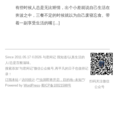
有些时候人总是无比矫情，出个小差就说自己生活在
奔波之中，三餐不定的时候就以为自己废寝忘食。带
着一副享受生活的嘴 […]
Since 2011.05.17 ©2026 与君闲记 我知道/认真生活的
人/总是百般滋味。
搜索添加“与君闲记”微信公众账号,再平凡的日子也值得记
录！
订阅本站
/
访问统计
/
**虫洞即将开启，目的地--未知**
/
扫码关注微信
Powered by
WordPress
·
蜀ICP备10021598号
公众号