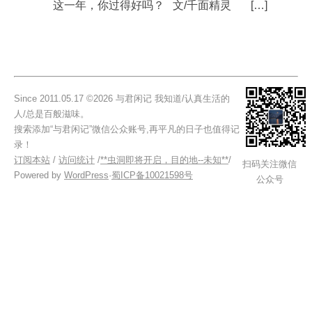
这一年，你过得好吗？ 文/千面精灵 […]
Since 2011.05.17 ©2026 与君闲记 我知道/认真生活的
人/总是百般滋味。
搜索添加“与君闲记”微信公众账号,再平凡的日子也值得记
录！
订阅本站
/
访问统计
/
**虫洞即将开启，目的地--未知**
/
扫码关注微信
Powered by
WordPress
·
蜀ICP备10021598号
公众号