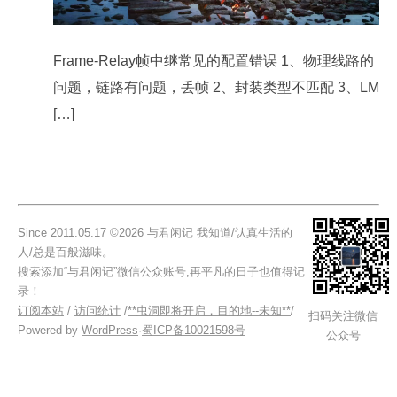
Frame-Relay帧中继常见的配置错误 1、物理线路的
问题，链路有问题，丢帧 2、封装类型不匹配 3、LM
[…]
Since 2011.05.17 ©2026 与君闲记 我知道/认真生活的
人/总是百般滋味。
搜索添加“与君闲记”微信公众账号,再平凡的日子也值得记
录！
订阅本站
/
访问统计
/
**虫洞即将开启，目的地--未知**
/
扫码关注微信
Powered by
WordPress
·
蜀ICP备10021598号
公众号