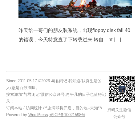
昨天给一哥们的朋友装系统，出现floppy disk fail 40
的错误，今天特意查了下转载过来 转自：ht […]
Since 2011.05.17 ©2026 与君闲记 我知道/认真生活的
人/总是百般滋味。
搜索添加“与君闲记”微信公众账号,再平凡的日子也值得记
录！
订阅本站
/
访问统计
/
**虫洞即将开启，目的地--未知**
/
扫码关注微信
Powered by
WordPress
·
蜀ICP备10021598号
公众号