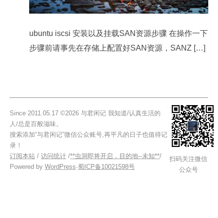
ubuntu iscsi 安装以及挂载SAN资源步骤 在操作一下
步骤前请事先在存储上配置好SAN资源，SANZ […]
Since 2011.05.17 ©2026 与君闲记 我知道/认真生活的
人/总是百般滋味。
搜索添加“与君闲记”微信公众账号,再平凡的日子也值得记
录！
订阅本站
/
访问统计
/
**虫洞即将开启，目的地--未知**
/
扫码关注微信
Powered by
WordPress
·
蜀ICP备10021598号
公众号