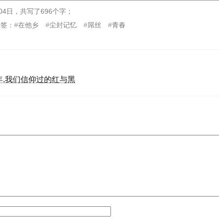
04日
，
共写了696个字
；
标签：
在他乡
尘封记忆
屌丝
青春
年,我们信仰过的红与黑