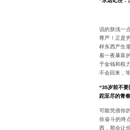
“永远记住：
说的肤浅一
尊严！正是
样东西产生
着一夜暴富
于金钱和权
不会回来，
“35岁前不
跎至尽的青春
可能凭借你
你奋斗的终
西，那会让