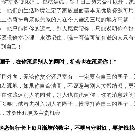
你“拼爹”的权利。也就是说，除了自己努力奋斗以外，
忙，他们的生活环境注定了家族里面基本无优质资源可用
扯上拐弯抹角亲戚关系的人在令人垂涎三尺的地方高就，
会，他只能算你的运气，别人愿意帮你，只能说明你命好
不要报侥幸心理！永远记住，唯一可信可靠有谱的人只有
帮到自己！
圈子，在你疏远别人的同时，机会也在疏远你！”
还是外向，无论你贫穷还是富有，一定要有自己的圈子，
的发源地，如果你自命清高，不愿意与别人拉帮结派，更
，在你疏远别人的同时，别人也在疏远你，你的消息就闭
所以要尝试着去融入别人的圈子，慢慢打造自己的圈子，
，才会出现更多宝贵机会.
要迷恋银行卡上每月渐增的数字，不要当守财奴，要把钱花