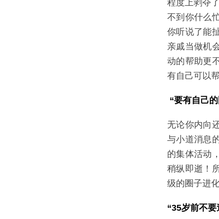
程度上剥夺了
不到你什么
你听说了能
亲戚当做机
动的帮助更
有自己可以
“要有自己的
无论你内向
与小道消息
的集体活动
稍纵即逝！
级的圈子进化
“35岁前不