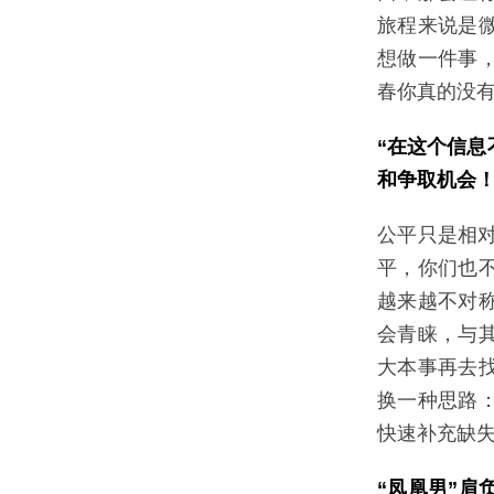
旅程来说是
想做一件事
春你真的没
“在这个信
和争取机会！
公平只是相
平，你们也
越来越不对
会青睐，与
大本事再去
换一种思路
快速补充缺
“凤凰男”