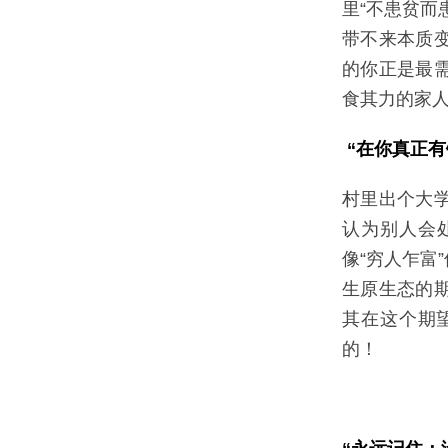
里“不患贫而
带不来本质
的你正是最
食其力的家
“在你真正有
村里出个大
认为别人会
像“穷人乍富
生原生态的
其在这个期
的！