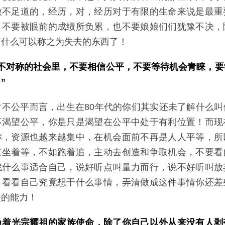
微不足道的，经历，对，经历对于有限的生命来说是最重
，不要被眼前的成绩所负累，也不要娘娘们们犹豫不决，
有什么可以称之为失去的东西了！
息不对称的社会里，不要相信公平，不要等待机会青睐，要
”
对不公平而言，出生在80年代的你们其实还未了解什么叫
不渴望公平，你是只是渴望在公平中处于有利位置！而现
称，资源也越来越集中，在机会面前不再是人人平等，所
其坐着等，不如跑着追，主动去创造和争取机会，不要看
找什么事适合自己，说好听点叫量力而行，说不好听叫放
：看看自己究竟想干什么事情，弄清做成这件事情你还差
失的能力！
肩负着光宗耀祖的家族使命，除了你自己以外从来没有人剥