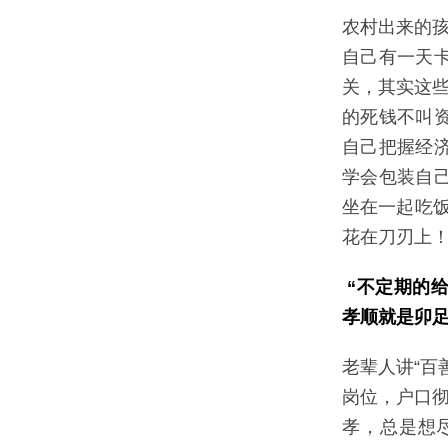
农村出来的孩
自己有一天
关，其实这些
的死钱不叫
自己把握经
学会包装自
坐在一起吃饭
花在刀刃上
“不定期的
孝顺就是卯足
老辈人讲“百
岗位，户口彻
孝，总是想