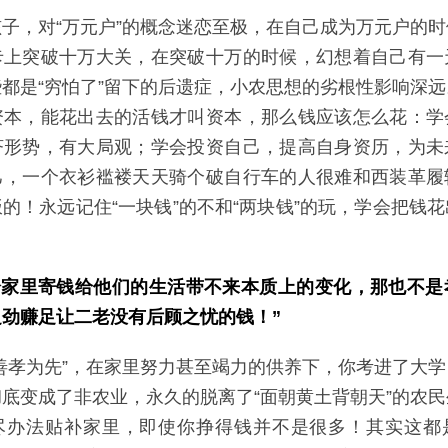
子，对“万元户”的概念迷恋至极，在自己成为万元户的
卡上突破十万大关，在突破十万的时候，幻想着自己有一
都是“穷怕了”留下的后遗症，小农思想的劣根性影响深
资本，能花出去的活钱才叫资本，那么钱应该怎么花：学
济形势，有大局观；学会投资自己，提高自身资历，为未
己，一个衣衫褴褛天天骑个破自行车的人很难和西装革履
的！永远记住“一块钱”的不和“两块钱”的玩，学会把钱
！
给家里寄钱给他们的生活带不来本质上的变化，那也不是
劲赚足让二老没有后顾之忧的钱！”
善孝为先”，在家里努力甚至竭力的供养下，你考进了大
底变成了非农业，永久的脱离了“面朝黄土背朝天”的农
尽办法贴补家里，即使你挣得钱并不是很多！其实这都