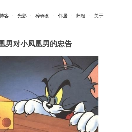
博客
·
光影
·
碎碎念
·
邻居
·
归档
·
关于
凰男对小凤凰男的忠告