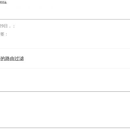
29日
，
；
标签：
F的路由过滤