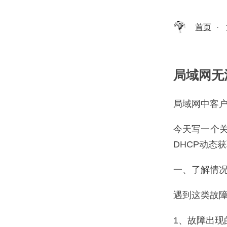
首页
·
局域网无
局域网中客户
今天写一个
DHCP动态获
一、了解情
遇到这类故
1、故障出