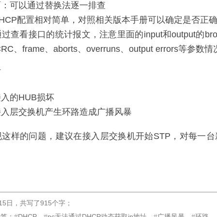
面：可以通过替换法逐一排查
HCP配置相对简单，对照相关版本手册可以确定是否正
查看接口的统计报文，注意里面的input和output的broadc
、CRC、frame、aborts、overruns、output errors等参数情
历
入的HUB损坏
接入层交换机产生环路造成广播风暴
现这样的问题，建议在接入层交换机开始STP，对每一台
P
15日
，
共写了915个字
；
标签：
DHCP
pc无法通过DHCP动态获取ip地址
广播风暴
环路