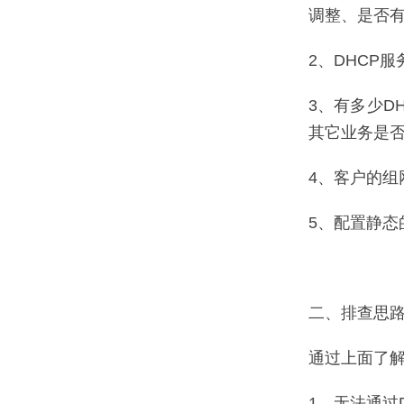
调整、是否
2、DHCP
3、有多少D
其它业务是
4、客户的组
5、配置静态
二、排查思
通过上面了
1、无法通过