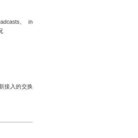
确
asts、 in
况
新接入的交换