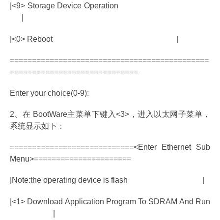
|<9> Storage Device Operation
|
|<0> Reboot |
=============================================
=============================
Enter your choice(0-9):
2、在 BootWare主菜单下键入<3>，进入以太网子菜单，
系统显示如下：
============================<Enter Ethernet Sub
Menu>======================
|Note:the operating device is flash |
|<1> Download Application Program To SDRAM And Run
|