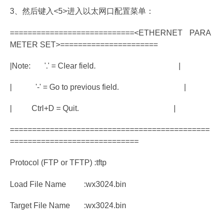
3、然后键入<5>进入以太网口配置菜单：
============================<ETHERNET PARA
METER SET>======================
|Note: '.' = Clear field. |
| '-' = Go to previous field. |
| Ctrl+D = Quit. |
=============================================
=============================
Protocol (FTP or TFTP) :tftp
Load File Name :wx3024.bin
Target File Name :wx3024.bin