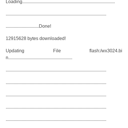
Loading.................................................................................
........................................................................................
.............................Done!
12915628 bytes downloaded!
Updating File flash:/wx3024.bi
n........................................................
........................................................................................
........................................................................................
........................................................................................
........................................................................................
........................................................................................