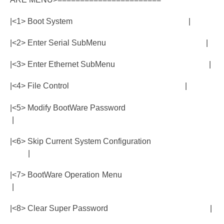
|<1> Boot System |
|<2> Enter Serial SubMenu |
|<3> Enter Ethernet SubMenu |
|<4> File Control |
|<5> Modify BootWare Password
|
|<6> Skip Current System Configuration
|
|<7> BootWare Operation Menu
|
|<8> Clear Super Password |