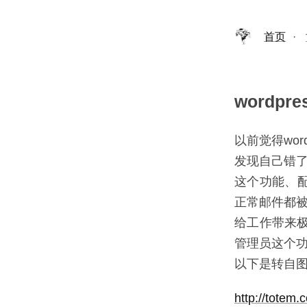
首页
·
wordp
以前觉得wo
发现自己错
这个功能、
正常邮件都
给工作带来极
管理员这个
以下是转自
http://totem.