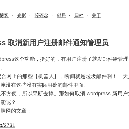
博客
·
光影
·
碎碎念
·
邻居
·
归档
·
关于
ress 取消新用户注册邮件通知管理员
rdpress这个功能，挺好的，有用户注册了就发邮件给管
了。
配合网上的那些【机器人】，瞬间就是垃圾邮件啊！一天
被淹没在这些没有实际用处的邮件里面。
不方便，所以果断去掉。那如何取消 wordpress 新用
功能呢？
图腾网的文章：
co/2731