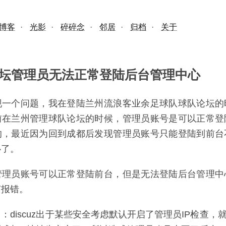
博客
·
光影
·
碎碎念
·
邻居
·
归档
·
关于
uz论坛管理员无法正常登陆后台管理中心
现一个问题，我在登陆兰州流浪客业余足球队球队论坛的
前在兰州管理球队论坛的时候，管理员账号是可以正常登
的，最近因为回到成都后发现管理员账号只能登陆到前台
心了。
管理员账号可以正常登陆前台，但是无法登陆后台管理中
何报错。
：discuz出于某些安全考虑默认开启了管理员IP检查，就