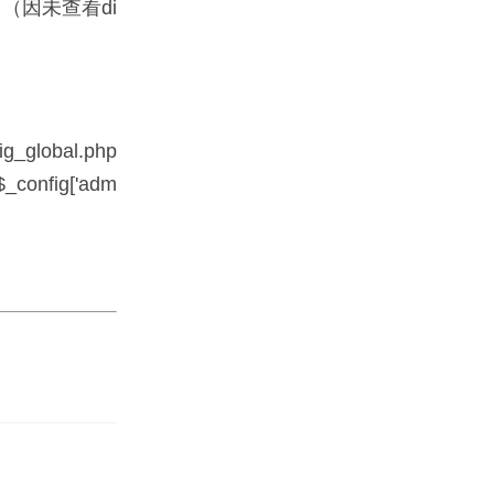
（因未查看di
lobal.php
config['adm