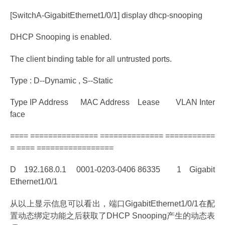
[SwitchA-GigabitEthernet1/0/1] display dhcp-snooping
DHCP Snooping is enabled.
The client binding table for all untrusted ports.
Type : D--Dynamic , S--Static
Type IP Address MAC Address Lease VLAN Inter
face
==== =============== ============== ===========
= ==== =================
D 192.168.0.1 0001-0203-0406 86335 1 Gigabit
Ethernet1/0/1
从以上显示信息可以看出，端口GigabitEthernet1/0/1在配
置动态绑定功能之后获取了DHCP Snooping产生的动态表