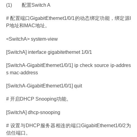
(1) 配置Switch A
# 配置端口GigabitEthernet1/0/1的动态绑定功能，绑定源I
P地址和MAC地址。
<SwitchA> system-view
[SwitchA] interface gigabitethernet 1/0/1
[SwitchA-GigabitEthernet1/0/1] ip check source ip-addres
s mac-address
[SwitchA-GigabitEthernet1/0/1] quit
# 开启DHCP Snooping功能。
[SwitchA] dhcp-snooping
# 设置与DHCP服务器相连的端口GigabitEthernet1/0/2为
信任端口。