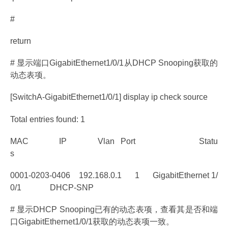
#
return
# 显示端口GigabitEthernet1/0/1从DHCP Snooping获取的
动态表项。
[SwitchA-GigabitEthernet1/0/1] display ip check source
Total entries found: 1
MAC IP Vlan Port Statu
s
0001-0203-0406 192.168.0.1 1 GigabitEthernet 1/
0/1 DHCP-SNP
# 显示DHCP Snooping已有的动态表项，查看其是否和端
口GigabitEthernet1/0/1获取的动态表项一致。