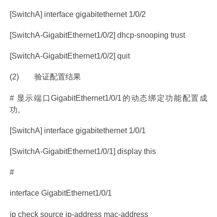
[SwitchA] interface gigabitethernet 1/0/2
[SwitchA-GigabitEthernet1/0/2] dhcp-snooping trust
[SwitchA-GigabitEthernet1/0/2] quit
(2) 验证配置结果
# 显示端口GigabitEthernet1/0/1的动态绑定功能配置成
功。
[SwitchA] interface gigabitethernet 1/0/1
[SwitchA-GigabitEthernet1/0/1] display this
#
interface GigabitEthernet1/0/1
ip check source ip-address mac-address