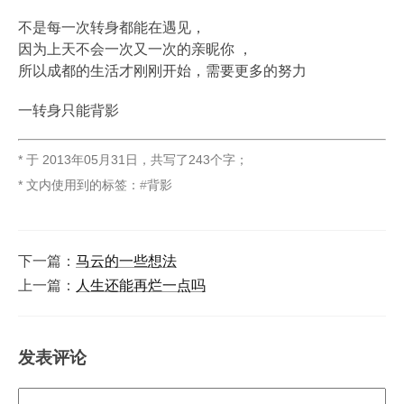
不是每一次转身都能在遇见，
因为上天不会一次又一次的亲昵你 ，
所以成都的生活才刚刚开始，需要更多的努力
一转身只能背影
* 于
2013年05月31日
，
共写了243个字
；
* 文内使用到的标签：
背影
下一篇：
马云的一些想法
上一篇：
人生还能再烂一点吗
发表评论