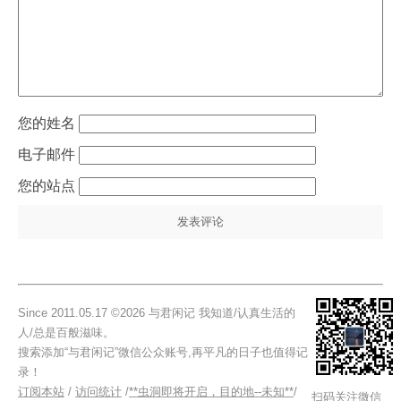
姓名
电子邮件
站点
Since 2011.05.17 ©2026 与君闲记 我知道/认真生活的
人/总是百般滋味。
搜索添加“与君闲记”微信公众账号,再平凡的日子也值得记
录！
订阅本站
/
访问统计
/
**虫洞即将开启，目的地--未知**
/
扫码关注微信