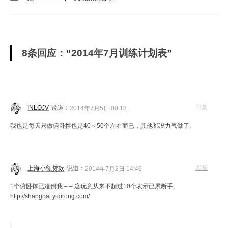
8条回应：“2014年7月训练计划表”
回复
INLOJV
说道：
2014年7月5日 00:13
我也是每天只做俯卧撑也是40～50个左右而已，其他都没力气做了。
回复
上海小额贷款
说道：
2014年7月2日 14:46
1个俯卧撑已难倒我 – – 这玩意从来不超过10个表示已累断手。
http://shanghai.yiqirong.com/