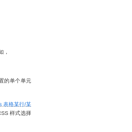
如，
那个位置的单个单元
ess 表格某行/某
SS 样式选择