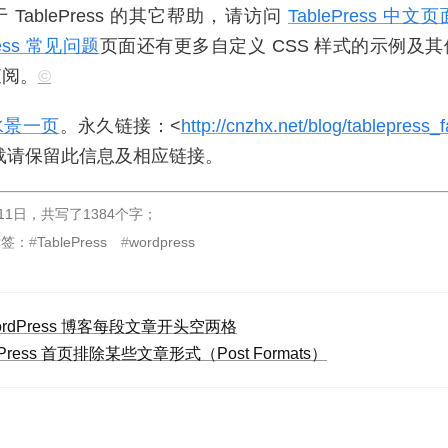
TablePress 的其它帮助，请访问
TablePress 中文
ress 常见问题
页面还有更多自定义 CSS 样式的示例及
查阅。
©
水景一页
。永久链接：<
http://cnzhx.net/blog/tablepress_fa
载请保留此信息及相应链接。
11日
，
共写了1384个字
；
标签：
TablePress
wordpress
ordPress 博客每段文章开头空两格
dPress 首页排除某些文章形式（Post Formats）