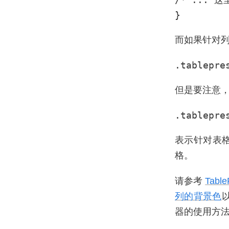
}
而如果针对列
.tablepre
但是要注意，交叉
.tablepre
表示针对表格 I
格。
请参考
Tab
列的背景色
器的使用方