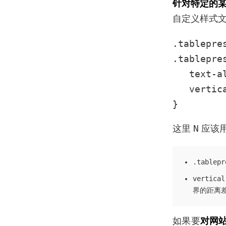
针对特定的某个 
自定义样式
.tablepre
.tablepr
   text-a
   vertic
}
N
这里
应该用
.tablepr
vertical
界的距离
如果要
对网站