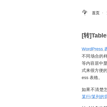
首页
·
[转]Ta
WordPress 
不同场合的
等内容居中显
式来很方便的
ess 表格。
如果不清楚怎么
某行/某列的