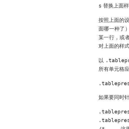
s
替换上面样
按照上面的设
面哪一种了
某一行，或
对上面的样
.tablep
以
所有单元格
.tablepre
如果要同时针
.tablepres
.tablepres
/* ... 这