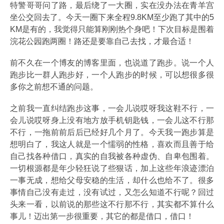
特警哥哥问了路，最后绕了一大圈，实在没办法在青羊宫
坐公交回去了。今天一圈下来全程9.8KM至少跑了其中的5
KM是有的，我觉得只能算刚刚热个身吧！下次目标是围着
浣花公园跑两圈！路还是要靠自己去找，才最合适！
前不久在一个博友的博客里面，也说道了跑步。说一个人
跑步比一群人跑步好，一个人跑步的时候，可以想很多很
多你之前想不通的问题。
之前我一直纠结跑步这事，一会儿说哎呀我这鞋不行，一
会儿说哎呀身上没有地方放手机钥匙钱，一会儿这不行那
不行，一拖前前后后已经好几个月了。今天我一跑步算是
想明白了，我这人就是一个懦弱的性格，喜欢而且善于给
自己找各种借口，真实的自我被各种虚伪、自卑包围着。
一切根源都是年少轻狂说了些狠话，加上这些年浪迹漂泊
一事无成，想给父母安稳的生活，却什么也给不了。很多
事情自己没有走过，没有试过，又怎么知道不行呢？回过
头来一看，以前说的那些这不行那不行，其实都不算什么
事儿！迈出第一步很重要，其它的都是借口，借口！