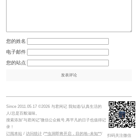
姓名
电子邮件
站点
Since 2011.05.17 ©2026 与君闲记 我知道/认真生活的
人/总是百般滋味。
搜索添加“与君闲记”微信公众账号,再平凡的日子也值得记
录！
订阅本站
/
访问统计
/
**虫洞即将开启，目的地--未知**
/
扫码关注微信