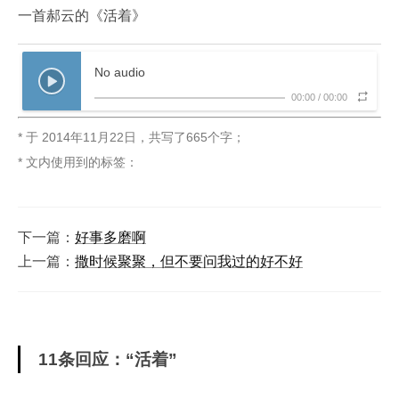
一首郝云的《活着》
No audio
00:00
/
00:00
* 于
2014年11月22日
，
共写了665个字
；
* 文内使用到的标签：
下一篇：
好事多磨啊
上一篇：
撒时候聚聚，但不要问我过的好不好
11条回应：“活着”