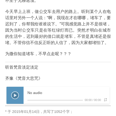
不至于无聊透顶。
今天早上上班，做公交车去用户的路上。听到某个人在电
话里对另外一个人说：“啊，我现在才在哪哪，堵车了，要
迟到了，你帮我给谁谁说下。”可我感觉路上并不是很堵，
因为当时公交车只是在等红绿灯而已。突然才明白在城市
的生活中，迟到最好的借口就是堵车，不管是真堵还是假
堵。不管你信不信反正听的人信了，因为大家都堵怕了。
为撒你知道堵车，不早点走呢？？？
听首梵音淡定淡定
齐豫《梵音大悲咒》
No audio
00:00
/
00:00
* 于
2015年01月14日
，
共写了1052个字
；