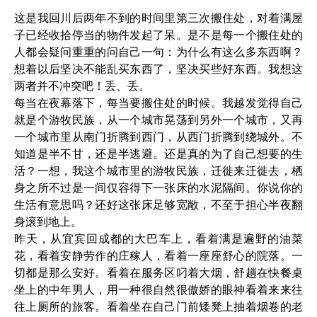
这是我回川后两年不到的时间里第三次搬住处，对着满屋
子已经收拾停当的物件发起了呆。是不是每一个搬住处的
人都会疑问重重的问自己一句：为什么有这么多东西啊？
想着以后坚决不能乱买东西了，坚决买些好东西。我想这
两者并不冲突吧！丢、丢。
每当在夜幕落下，每当要搬住处的时候。我越发觉得自己
就是个游牧民族，从一个城市晃荡到另外一个城市，又再
一个城市里从南门折腾到西门，从西门折腾到绕城外。不
知道是半不甘，还是半逃避。还是真的为了自己想要的生
活？一想，我这个城市里的游牧民族，迁徙来迁徙去，栖
身之所不过是一间仅容得下一张床的水泥隔间。你说你的
生活有意思吗？还好这张床足够宽敞，不至于担心半夜翻
身滚到地上。
昨天，从宜宾回成都的大巴车上，看着满是遍野的油菜
花，看着安静劳作的庄稼人，看着一座座舒心的院落。一
切都是那么安好。看着在服务区叼着大烟，舒趟在快餐桌
坐上的中年男人，用一种很自然很傲娇的眼神看着来来往
往上厕所的旅客。看着坐在自己门前矮凳上抽着烟卷的老