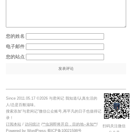
姓名
电子邮件
站点
Since 2011.05.17 ©2026 与君闲记 我知道/认真生活的
人/总是百般滋味。
搜索添加“与君闲记”微信公众账号,再平凡的日子也值得记
录！
订阅本站
/
访问统计
/
**虫洞即将开启，目的地--未知**
/
扫码关注微信
Powered by
WordPress
·
蜀ICP备10021598号