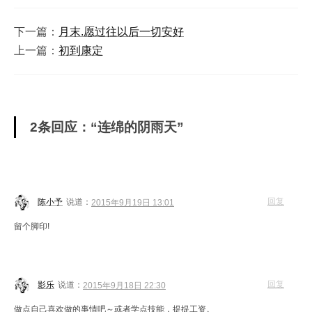
下一篇：
月末.愿过往以后一切安好
上一篇：
初到康定
2条回应：“连绵的阴雨天”
回复
陈小予
说道：
2015年9月19日 13:01
留个脚印!
回复
影乐
说道：
2015年9月18日 22:30
做点自己喜欢做的事情吧～或者学点技能，提提工资。