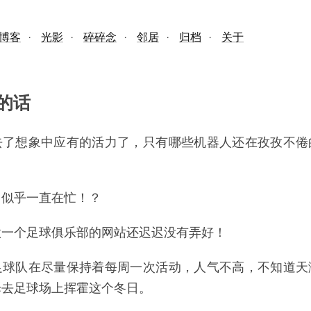
博客
·
光影
·
碎碎念
·
邻居
·
归档
·
关于
的话
去了想象中应有的活力了，只有哪些机器人还在孜孜不倦
，似乎一直在忙！？
做一个足球俱乐部的网站还迟迟没有弄好！
足球队在尽量保持着每周一次活动，人气不高，不知道天
择去足球场上挥霍这个冬日。