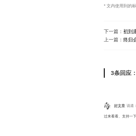
* 文内使用到的
下一篇：
初到
上一篇：
终归
3条回应
好文章
说道
过来看看、支持一