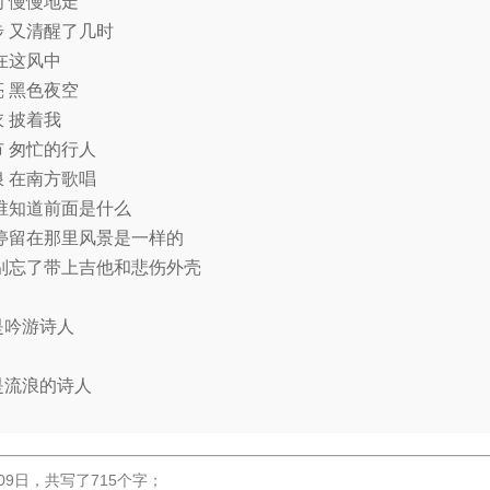
 慢慢地走
 又清醒了几时
在这风中
 黑色夜空
 披着我
 匆忙的行人
 在南方歌唱
谁知道前面是什么
 停留在那里风景是一样的
 别忘了带上吉他和悲伤外壳
是吟游诗人
是流浪的诗人
09日
，
共写了715个字
；