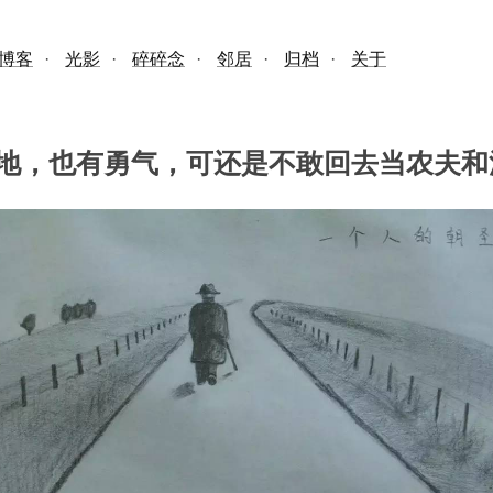
博客
·
光影
·
碎碎念
·
邻居
·
归档
·
关于
地，也有勇气，可还是不敢回去当农夫和