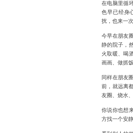
在电脑里循
色早已经身
扰，也来一次
今早在朋友
静的院子，
火取暖、喝
画画、做抓
同样在朋友
前，就远离都
友圈、烧水
你说你也想
方找一个安