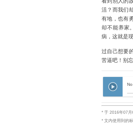
看到别人的
活？而我们
有地，也有
却不能养家
病，这就是
过自己想要
苦逼吧！别
No
* 于
2016年07月
* 文内使用到的