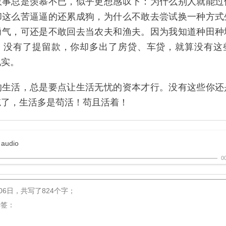
故事总是羡慕不已，似乎更想感叹下：为什么别人就能过
却这么苦逼逼的还累成狗，为什么不敢去尝试换一种方式
勇气，可还是不敢回去当农夫和渔夫。因为我知道种田种
。没有了提留款，你却多出了房贷、车贷，就算没有这
现实。
的生活，总是要点让生活无忧的资本才行。没有这些你还
忘了，生活多是苟活！苟且活着！
 audio
0
06日
，
共写了824个字
；
标签：