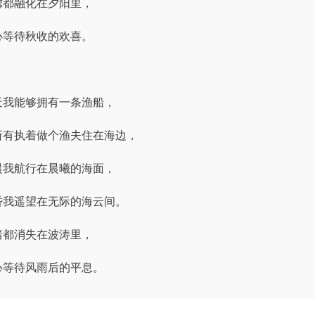
虑都融化在夕阳里，
心等待秋收的欢喜。
天我能够拥有一条渔船，
所有执着做个渔夫住在海边，
晨我航行在晨曦的海面，
昏我遥望在无际的海云间。
绪都消失在波涛里，
心等待风雨后的平息。