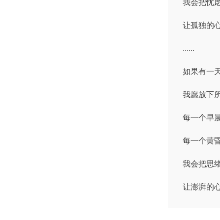
我会把忧
让孤独的
......
如果有一
我愿放下
每一个早
每一个黄
我会把思
让澎湃的