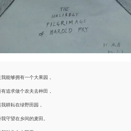
天我能够拥有一个大果园，
所有追求做个农夫去种田，
晨我耕耘在绿野田园，
昏我守望在乡间的麦田。