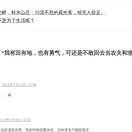
北畔，秋水山庄；川流不息的观光客，却无人驻足。
不是为了生活呢？
：“我有田有地，也有勇气，可还是不敢回去当农夫和渔
：
2016年7月13日 15:46
、、、难
2016年7月8日 13:01
被迫前进的东西。很多时候想要休息，没有资本只能咬着牙。