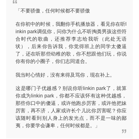
「不要骄傲，任何时候都不要骄傲
在你初中的时候，我翻你手机播放器，看见你在听l
inkin park调侃你，问你为什么不听掏粪男孩这些符
合时代的歌曲，还推荐李志给我听（此处无语
状），后来你告诉我，你觉得班上的同学太傻逼
了，还在听那些幼稚的歌，你不想跟他们玩，你说
你有你的小圈子，你们志同道合。
我当时心情好，没有来得及骂你，现在补上。
这是哪门子优越感？别说你听linkin park了，就算
你成为linkin park，你都不应该怀有这种优越感，
那些你口中的傻逼，或许他跑步厉害，或许他把妹
厉害，再不济，人家或许长个儿比你厉害呢？你应
该随时看到别人身上的发光点，而不是一味的鄙
夷，你要学会谦卑，任何时候都是。」