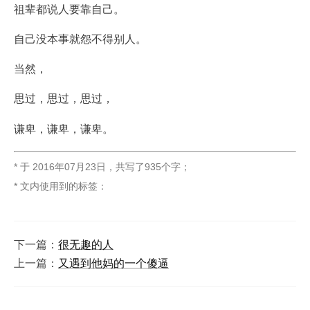
祖辈都说人要靠自己。
自己没本事就怨不得别人。
当然，
思过，思过，思过，
谦卑，谦卑，谦卑。
* 于
2016年07月23日
，
共写了935个字
；
* 文内使用到的标签：
下一篇：
很无趣的人
上一篇：
又遇到他妈的一个傻逼