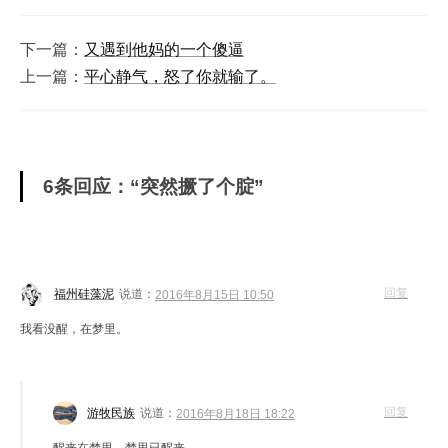
下一篇：
又遇到他妈的一个傻逼
上一篇：
平心静气，怒了你就输了。
6条回应：“突然撅了个腚”
回复
福州硅藻泥
说道：
2016年8月15日 10:50
我看没醒，在梦里。
回复
游牧民族
说道：
2016年8月18日 18:22
醒来在梦里，梦里已醒来