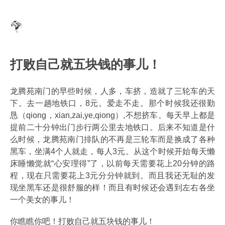
打败自己就五块钱的事儿！
龙腾苑南门的早些时候，人多，车挤，造就了三轮车的天
下。去一趟地铁口，8元。爱走不走。那个时候我还很勤
恳（qiong，xian,zai,ye,qiong）,不想挤车。每天早上都是
提前二十分钟出门步行两公里去地铁口。后来不知道是什
么时候，龙腾苑南门排队的不再是三轮车而是换成了各种
黑车，坐满4个人就走，每人3元。从这个时候开始每天懒
床睡懒觉就“心安理得”了，以前每天需要花上20分钟的路
程，现在只需要花上3元分分钟就到。而且我还无耻的发
现坐黑车还是很舒服的样！而且有时候还会遇到左右各坐
一个美女的事儿！
你瞧瞧你吧！打败自己就五块钱的事儿！