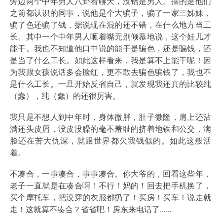
旁边两个中年男人八卦着聊天，没错是男人。摆的是他们
之前都认识的同事，说他是个大骗子，骗了一家三姊妹，
骗了色还骗了钱，据说现在混的还不错，在什么地方当工
长。其中一个中年男人咂着嘴无别倾慕地说，这个娃儿才
能干。我也不知道他口中说的能干是骗色，还是骗钱，还
是当了什么工长。如此这样看来，我是算不上能干呢！因
为我跟女孩说话多会脸红，更不敢去骗色骗钱了，我也不
是什么工长。一旦开始反省自己，就发现我还真的比较纯
（蠢），纯（蠢）的还很厉害。
我只是不想人到中年时，身体微胖，肚子微隆，肩上还沾
满还头皮屑，没皮没臊的毫不羞耻的挤着地铁和公交，满
脸还在苦大仇深，就跟世界都欠我钱似的。如此这般活
着。
不凑合，一事凑合，事事凑合。你大爷的，回看这些年，
老子一直就是在凑合啊！不行！妈的！回去把手机换了，
买个摩托车，把没穿的衣服都扔了！买房！买车！说走就
走！这就算不凑合？省省吧！房东来电话了......