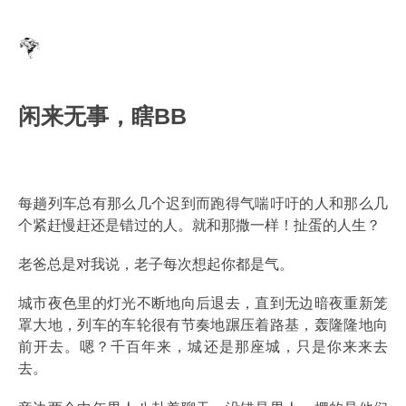
闲来无事，瞎BB
每趟列车总有那么几个迟到而跑得气喘吁吁的人和那么几
个紧赶慢赶还是错过的人。就和那撒一样！扯蛋的人生？
老爸总是对我说，老子每次想起你都是气。
城市夜色里的灯光不断地向后退去，直到无边暗夜重新笼
罩大地，列车的车轮很有节奏地蹍压着路基，轰隆隆地向
前开去。嗯？千百年来，城还是那座城，只是你来来去
去。