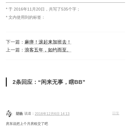
* 于
2016年11月20日
，
共写了535个字
；
* 文内使用到的标签：
下一篇：
麻痹！滚起来加班去！
上一篇：
浪客五年，如约而至。
2条回应：“闲来无事，瞎BB”
回复
胡杨
说道：
2016年12月6日 14:13
房东说把上个月房租交了吧