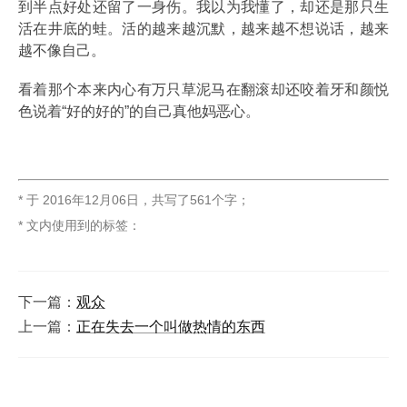
到半点好处还留了一身伤。我以为我懂了，却还是那只生
活在井底的蛙。活的越来越沉默，越来越不想说话，越来
越不像自己。
看着那个本来内心有万只草泥马在翻滚却还咬着牙和颜悦
色说着“好的好的”的自己真他妈恶心。
* 于
2016年12月06日
，
共写了561个字
；
* 文内使用到的标签：
下一篇：
观众
上一篇：
正在失去一个叫做热情的东西