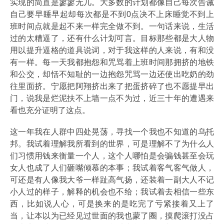
实现的简直是寥寥无几。大多数的计划都像自己每次告诫
自己要早睡早起却每次都是不到0点决不上床睡觉不到上
班时间点就是起不来一样完全做不到。一句话来说，生活
过的太糟逼了，还有什么计划可言。目标那些都是大人物
用以提升逼格的道具说词，对于我这样的人来说，有和没
有一样。每一天我都抱怨和咒骂着上班时间那拥挤的地铁
和公交，却恬不知耻的一边抱怨咒骂一边还使出吃奶的劲
往里面挤。宁愿把阿翔挤出来了把蛋挤碎了也不愿提早出
门，说我是烂泥扶不上墙一点不为过，近三十年的遭遇来
看也充分证明了这点。
这一年我在人群中四处晃荡，寻找一个我也不知道的乌托
邦。我试着理解我所看到的世界，可是理解不了为什么人
们习惯用钱来衡量一个人，这个人哪怕是会骗钱甚至会玩
女人也成了人们砸嘴倾慕的本事；我试着客气客气做人，
可还是有人像我大爷一样趾高气扬，还装着一副大人不记
小人过的样子，解释的机会也不给；我试着去相信一些东
西，比如说人心，可是换来的是吃完了亏紧接着又上了
当，让本以为已经见过世面的我也蒙了圈，摸爬滚打没占