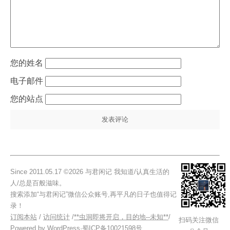
姓名
电子邮件
站点
Since 2011.05.17 ©2026 与君闲记 我知道/认真生活的
人/总是百般滋味。
搜索添加“与君闲记”微信公众账号,再平凡的日子也值得记
录！
订阅本站
/
访问统计
/
**虫洞即将开启，目的地--未知**
/
扫码关注微信
Powered by
WordPress
·
蜀ICP备10021598号