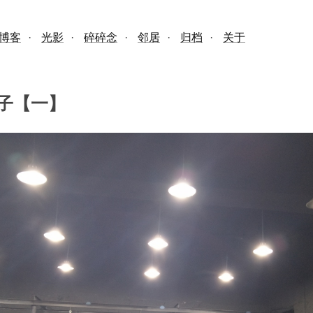
博客
·
光影
·
碎碎念
·
邻居
·
归档
·
关于
子【一】