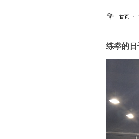
首页
·
练拳的日