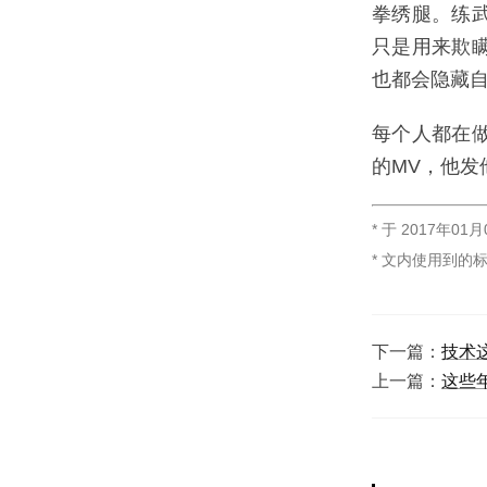
拳绣腿。练
只是用来欺
也都会隐藏
每个人都在
的MV，他
* 于
2017年01月
* 文内使用到的
下一篇：
技术
上一篇：
这些