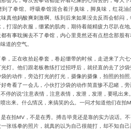
的那会儿，每次去拳馆都是怀着吃屎的心情去的，每天下
蹭到了拳馆。呼吸拳馆混合着汗臭味，脚臭味，红花油
这味真他妈酸爽刺激啊。练到后来如果没去反而会郁闷，
水，打湿的衣服，绷紧的肌肉，期待着能精疲力尽趴在地
天都有事耽搁去不了拳馆，内心里竟然还有点想念那股有
油味道的空气。
了拳，正在收拾起拳套，卷起绷带的时候，走进来了六七
打光灯。他们跟老板教练打过招呼后，就径直的去了沙袋
沙袋的动作，旁边打光的打光，摄像的摄像，拍照的拍照
于好奇看了一会儿，小伙打沙袋的动作简直惨不忍睹，旁
不停的说“注意表情，注意表情，发泄，发泄，要吼出来
住喷出来。什么情况，来搞笑的么。一问才知道他们在拍M
只是在拍MV，不是在秀。搏击毕竟还是靠的实力说话。不
发一张练拳的照片，就真的以为自己很能打，却不知自己