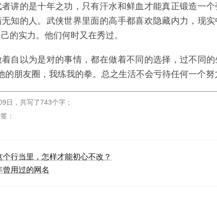
武者讲的是十年之功，只有汗水和鲜血才能真正锻造一个
瞒无知的人。武侠世界里面的高手都喜欢隐藏内力，现实
自己的实力。他们何时又在秀过。
做着自以为是对的事情，都在做着不同的选择，过不同的
发他的朋友圈，我练我的拳。总之生活不会亏待任何一个努
09日
，
共写了743个字
；
标签：
这个行当里，怎样才能初心不改？
年曾用过的网名