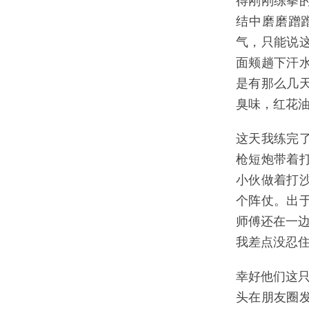
得刚刚练拳
结中磨磨蹭
气，只能说
面颊趟下汗
是有那么几
臭味，红花
这天我练完
枪短炮带着
小伙做着打
个阵仗。出
师傅还在一边
我差点没忍
幸好他们这
头在朋友圈