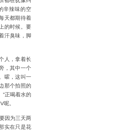
班都在犹豫纠
的辛辣味的空
每天都期待着
上的时候。要
着汗臭味，脚
个人，拿着长
旁，其中一个
。嚯，这叫一
边那个拍照的
。”正喝着水的
V呢。
要因为三天两
那实在只是花