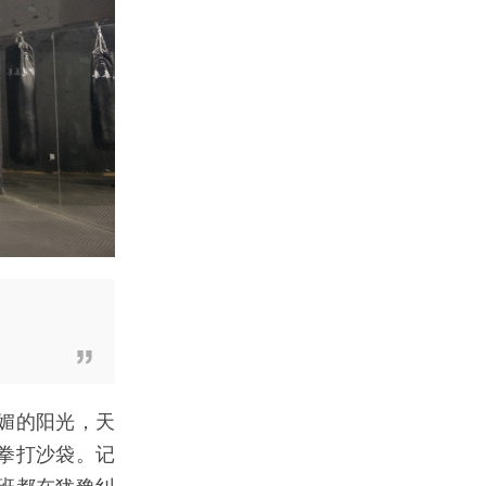
媚的阳光，天
拳打沙袋。记