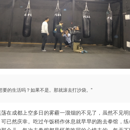
想要的生活吗？如果不是。那就滚去打沙袋。”
晃荡在成都上空多日的雾霾一溜烟的不见了，虽然不见明
，可已然庆幸。吃过午饭稍作休息就早早的跑去拳馆，练