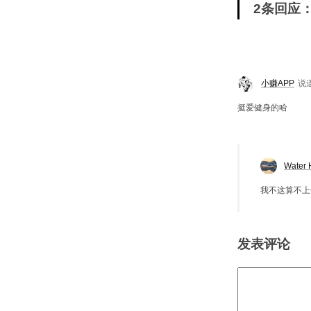
2条回应
小赚APP
说
挺爱健身的哈
Water 
我不这算不上
发表评论