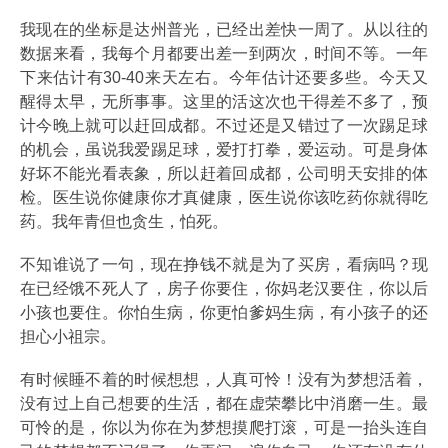
我现在的坐标是达州普光，已经出差快一周了。从以往的
数据来看，我每个月都要出差一到两次，时间不等。一年
下来估计有30-40来天左右。今年估计还要多些。今天又
醒得太早，无所事事。这里的活这次也干得差不多了，预
计今晚上就可以赶回成都。不过还是又错过了一次踢足球
的机会，虽说我爱踢足球，爱打打拳，爱运动。可是身体
好坏不能光看表象，所以赶着回成都，公司明天安排的体
检。医生说你健康你才真健康，医生说你该吃药你就得吃
药。我年青但也贪生，怕死。
不知谁说了一句，现在挣钱不就是为了买房，看病吗？现
在已经饿不死人了，房子你要住，你妈老汉要住，你以后
小孩也要住。你怕生病，你更怕爹妈生病，有小孩子的还
担心小祖宗。
有时候睡不着的时候想想，人真可怜！没有为梦想活着，
没有过上自己想要的生活，都在虚荣攀比中消磨一生。最
可怜的是，你以为你在为梦想摸爬打滚，可是一抬头连自