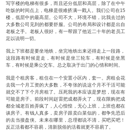
写字楼的电梯有很多，而且还分低层和高层，除了在中午
吃饭的时间点上，电梯是很难挤满一戳人。我们公司在15
楼，低层中的最高层。公司不大，环境不错，比我去过的
大多数公司见到的都要舒服。公司的布局和设计都是出自
老板之手。老板人很好，有一帮跟了他近二十年的老员工
足以说明一切。
我上下班都是要坐地铁，坐完地铁出来还得走上一段路，
这段路有时候是走，有时候是坐三轮车，有时候是坐黑
车，有时候是乘公交车。总之取决于出门的心情和时间。
我是个租房客，租住在一个安置小区内，套一。房租会花
去我一个月工资的大多数，不夸张的说这个月不干活可能
就交不了下个月房租了。压死我的本应该是梦想，现在有
可能是房子。前段时间赵雷把成都弄火了，现在限购把成
都全城老百姓弄疯了，人心惶惶，无心上班，上班也都在
谈房子。有钱人真多，卖房子跟卖白菜似的，都争先恐后
的去当接盘侠。未来在哪里，总理都说不清，买吧买吧！
反正活着都不容易，清新脱俗的活着就更不容易了。