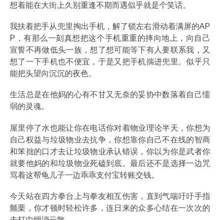
想着能在大街上久别重逢不期而遇似乎就是个笑话。
我扶着把手从兜里掏出手机，解了锁左右滑动着满屏的AP
P，有那么一刻真想把这个手机重重的摔向地上，向自己
宣誓不再做低头一族，想了想可能等下有人要联系我，又
想了一下手机也不便宜，于是又把手机揣进兜里。似乎只
能把头望向沉沉的夜色。
生活总是在他妈的心有不甘又无奈的妥协中数落着自己懦
弱的灵魂。
屋里停了水也能让你在电话你对着物业理论半天，你想为
自己权益与垃圾物业去抗争，你想靠你自己不在线的智商
和笨拙的口才去让垃圾物业承认错误，你以为你是武者你
就要他妈的和垃圾物业死磕到底。最后还不是选择一边咒
骂着这帮龟儿子一边乖乖支付宝转账交钱。
今天站在四方拳台上与拳友相互伤害，直到气喘吁吁手指
颤栗，你才顿时轻松许多，连日来的众多心结在一次次的
击打中烟消云散。