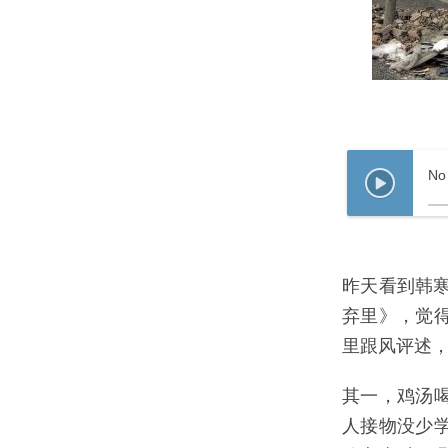
No
昨天看到韩
弃里》，觉
里跟风评述
其一，鸡汤
人接物没少