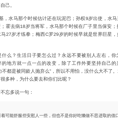
弃自己。
登基，水马那个时候估计还在玩泥巴；孙权9岁出使，水马
；霍去病18岁当将军，水马那个时候在厂子里当保安；
马27岁才练拳；梅西C罗29岁的时候早就是世界巨星
是什么？生活日子要怎么过？永远不要被别人左右，你
弃的地方就一点一点的改变，除了工作外要坚持自己的
力不都是被同龄人抛弃么”，所以不用怕，没什么大不了
有很多种，为什么要去和你们比呢？
后不忘多说一句：
看着可能舒服些安慰人一些，但也不是你好吃懒做不思进取的借