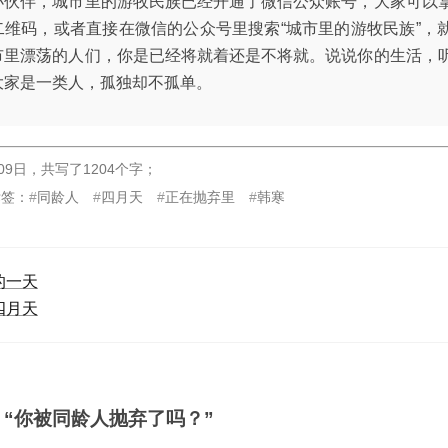
小伙伴，城市里的游牧民族已经开通了微信公众账号，大家可以
二维码，或者直接在微信的公众号里搜索“城市里的游牧民族”，
市里漂荡的人们，你是已经将就着还是不将就。说说你的生活，
大家是一类人，孤独却不孤单。
09日
，
共写了1204个字
；
标签：
同龄人
四月天
正在抛弃里
韩寒
的一天
四月天
：“你被同龄人抛弃了吗？”