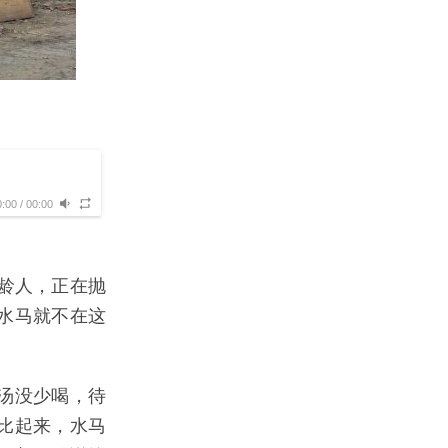
0:00
/
00:00
龄人，正在抛
水马就不在这
！
汤没少喝，待
比起来，水马