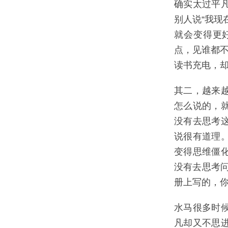
确实太过平
别人说“我现
就会变得更
点，见谁都不
读书充电，
其二，越来
怎么说的，
没有去思考
说很有道理
变得思维僵
没有去思考
册上写的，你
水马很多时
凡却又不思