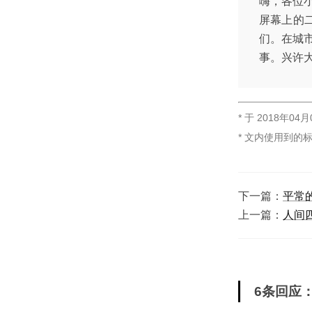
嗨，各位
屏幕上的
们。在城
事。兴许
* 于
2018年04月
* 文内使用到的
下一篇：
平常
上一篇：
人间
6条回应