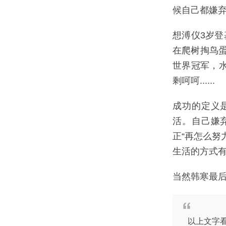
候自己都嫌
想溥仪3岁
在爬树掏鸟蛋
世界冠军，水
剩呵呵......
成功的定义
活。自己嫌
正“再怎么努
生活的方式
当然韩寒最
以上文字