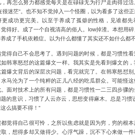
凡，再怎么努力都感觉每天是在碌碌无为行尸走肉得过活
在很迷茫”。也不知不觉掉入一个怪圈，以为看多了这些
好更成功更完美。以至于养成了孤僻的性格，见谁都先
觉得好。成了一个自视清高的俗人。low掉渣。本想用
却养成了手机依赖症。以为什么都懂了其实还不如什么都
越觉得自己不会思考了。遇到问题的时候，都是习惯性看
就如韩寒怒怼的这篇爆文一样。我其实是先看到爆文的，
这篇爆文背后的深层次问题，看完就完了。在韩寒怒怼别
。水马沦为了一个纯粹的正儿八经的吃瓜群众。可能怪这
化。面对技术上的所有问题，都是习惯性一二三四步骤的
问题的意识，习惯了人云亦云，思想变得麻木。总是习惯说
这么搞要不得！”
候都觉得自己很可怜，之所以焦虑就是因为穷，穷的根本
进取，想得多却又做得少。心浮气躁，沉不下心来做一件