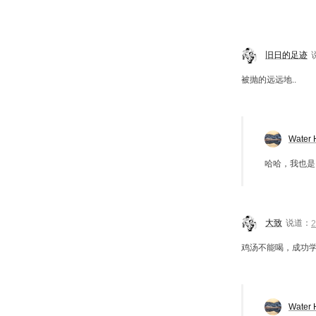
旧日的足迹
被抛的远远地..
Water 
哈哈，我也是
大致
说道：
鸡汤不能喝，成功
Water 