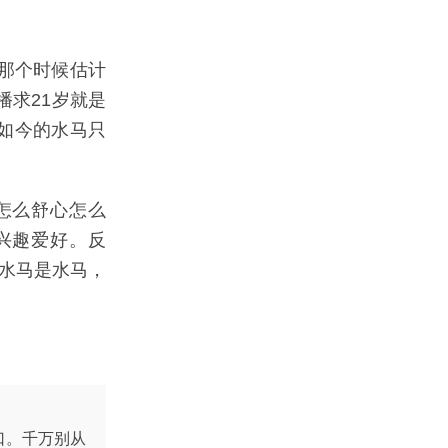
那个时候估计
播求21岁就是
，如今的水马只
怎么舒心怎么
兴趣爱好。反
。水马是水马，
口。千万别从