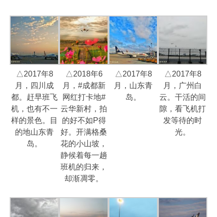
△2017年8
△2018年6
△2017年8
△2017年8
月，四川成
月，#成都新
月，山东青
月，广州白
都。赶早班飞
网红打卡地#
岛。
云。干活的间
机，也有不一
云华新村，拍
隙，看飞机打
样的景色。目
的好不如P得
发等待的时
的地山东青
好。开满格桑
光。
岛。
花的小山坡，
静候着每一趟
班机的归来，
却渐凋零。