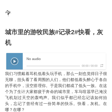
城市里的游牧民族#记录2#快看，灰
机
No audio
00:00
/
00:00
我们习惯戴着耳机低着头玩手机，那么一刻也觉得日子很
无聊，扭头看了看周围的人们，他们都低着头醉心于各自
的手机中，没空搭理你。于是我们都成了低头一族。在这
个为了生计大家都疲于奔命的城市里，车马喧嚣早已淹没
飞机划过天空的轰鸣声。我们似乎都已经忘记该如何抬
头，忘记了曾经有过一份简单的快乐。快看，灰机。在
哪？在哪？