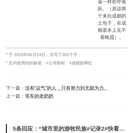
逼一样欢呼雀
跃。（原谅两
个来自成都的
土包子，在成
都基本上见不
着晚霞）。
* 于
2018年06月24日
，
共写了352个字
；
* 文内使用到的标签：
云华新村
成都新网红
下一篇：
没有“运气”的人，只有努力到无能为力。
上一篇：
等车的老奶奶
5条回应：“城市里的游牧民族#记录2#快看，灰机”