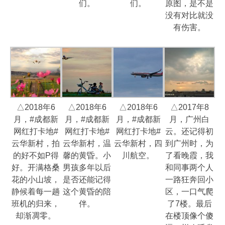
们。
们。
原图，是不是
没有对比就没
有伤害。
△2018年6
△2018年6
△2018年6
△2017年8
月，#成都新
月，#成都新
月，#成都新
月，广州白
网红打卡地#
网红打卡地#
网红打卡地#
云。还记得初
云华新村，拍
云华新村，温
云华新村，四
到广州时，为
的好不如P得
馨的黄昏。小
川航空。
了看晚霞，我
好。开满格桑
男孩多年以后
和同事两个人
花的小山坡，
是否还能记得
一路狂奔回小
静候着每一趟
这个黄昏的陪
区，一口气爬
班机的归来，
伴。
了7楼。最后
却渐凋零。
在楼顶像个傻