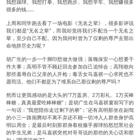
我想踢球、我想打拳、我想跑步、我想学车、我想赚很多
很多的钱......
上周和同学跑去看了一场电影《无名之辈》，很多影评说
我们都是“无名之辈”，而我却觉得我们不配当一个无名之
辈，至少自己不配。因为我何时曾为了仅剩的尊严去豁出
命地拼尽全力呢？
胡广生的一步一个脚印想做大做强；落魄保安一心想要干
件大事；高明不管不顾赶回去参加自己追悼会；高翔敢向
那些羞辱自己父亲的人开枪；毒舌女马嘉祺一心求死也不
愿苟活。他们不都是为了维系自己那仅剩的尊严吗？
然而让更我感动的是大头的“7万盖房、2万彩礼、1万买棒
棒糖，真真最爱吃棒棒糖”；是胡广生在马嘉祺窗前写下的
一句话：“我想陪你走过剩下的桥”；’还有高明那坐在副驾
的小三一路闹腾却不离不弃还不顾一切冲入人群舍身护高
明以周全；是最后时刻那群身着校服手握球拍怒怼黑社会
的学生兄弟；是马嘉祺突然对哥哥说的那些的关心话和那