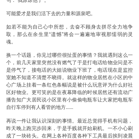
句：“我原谅他了”。
可能爱才是我们活下去的力量和源泉吧。
如若不能为自己心中所想，去奋不顾身去拼尽全力地争
取，那么在余生里“遗憾”将会一遍遍地审视那懦弱的灵
魂。
换一个话题，你见过哪些很扯蛋的事情？我就遇到这么一
个，前几天家里突然没有燃气了于是打电话给物业问是不
是停气了，接电话的大姐说物业下班了，电话现在是监控
室她不知道不清楚不晓得。就这样的物业居然在小区的中
心广场上挂着一条红色条幅说是被什么玩意评为什么好社
区好物业。更可笑的是在夜幕降临的时候居然还有流动广
播告知广大居民说小区里有小偷偷电瓶车让大家把电瓶车
自行车停到有人看管的地方......
再说一件让我认识深刻的事情。最近总觉得手机有问题，
昨天晚上跑完步回来，于是手贱就开始刷机。一不小心刷
成了一块砖头。在网上各种百度各种下工具最后挨到凌晨