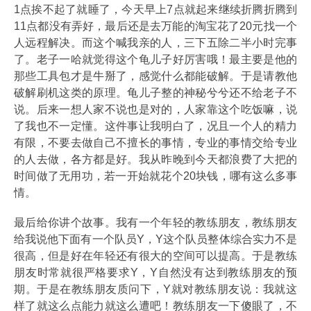
1点挨不起了就睡了，今天早上7点就起来继续折腾折腾到
11点都没有弄好，最后还是去万能的淘宝花了20元找一个
人远程解决。而这个喊我亲的人，三下五除二半小时完事
了。老子一哈就觉得这个龟儿子好厉害哦！最主要是他的
那些工具包才是牛掰了，感觉什么都能破解。于是请教他
破解刷机这类的原理。龟儿子整的神秘兮兮还不给老子不
说。后来一想人家不说也是对的，人家靠这个吃饭嘛，说
了我也不一定懂。这件事让我明白了，况且一个人的精力
有限，不要去做自己不擅长的事情，专业的事情交给专业
的人去做，各方都是好。我从昨晚到今天都浪费了大把的
时间做了无用功，若一开始就花个20块钱，哪有这么多事
情。
最后给你讲个故事。我有一个年轻的教练朋友，教练朋友
给我说他下面有一个队员Y，Y这个队员整体综合实力不是
很高，但是好在年轻还有很大的空间可以提高。于是教练
朋友时常就很严格要求Y，Y自然没有达到教练朋友的预
期。于是在教练朋友质问下，Y就对教练朋友说：我就这
样了就这么点能力就这么遭吧！教练朋友一下傻眼了，不