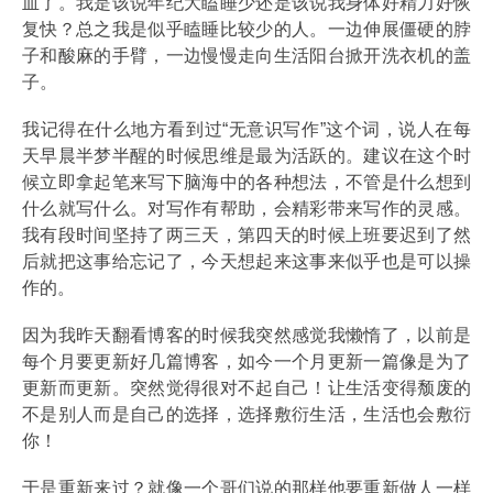
血了。我是该说年纪大瞌睡少还是该说我身体好精力好恢
复快？总之我是似乎瞌睡比较少的人。一边伸展僵硬的脖
子和酸麻的手臂，一边慢慢走向生活阳台掀开洗衣机的盖
子。
我记得在什么地方看到过“无意识写作”这个词，说人在每
天早晨半梦半醒的时候思维是最为活跃的。建议在这个时
候立即拿起笔来写下脑海中的各种想法，不管是什么想到
什么就写什么。对写作有帮助，会精彩带来写作的灵感。
我有段时间坚持了两三天，第四天的时候上班要迟到了然
后就把这事给忘记了，今天想起来这事来似乎也是可以操
作的。
因为我昨天翻看博客的时候我突然感觉我懒惰了，以前是
每个月要更新好几篇博客，如今一个月更新一篇像是为了
更新而更新。突然觉得很对不起自己！让生活变得颓废的
不是别人而是自己的选择，选择敷衍生活，生活也会敷衍
你！
于是重新来过？就像一个哥们说的那样他要重新做人一样