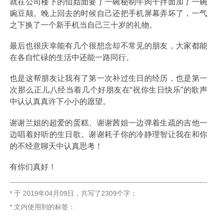
就在公司楼下的仙姑面要了一碗秘制牛肉干拌面加了一碗
豌豆颠。晚上回去的时候自己还把手机屏幕弄坏了，一气
之下换了一个新手机当自己三十岁的礼物。
最后也很庆幸能有几个很想念却不常见的朋友，大家都能
在各自忙碌的生活中还能一路同行。
也是这帮朋友让我有了第一次补过生日的经历，也是第一
次那么正儿八经当着几个好朋友在“祝你生日快乐”的歌声
中认认真真许下小小的愿望。
谢谢兰姐的超爱的蛋糕、谢谢茜姐一边弹着生疏的吉他一
边唱着好听的生日歌。谢谢耗子你的冷静理智让我在和你
的不经意聊天中认真思考！
有你们真好！
* 于
2019年04月09日
，
共写了2309个字
；
* 文内使用到的标签：