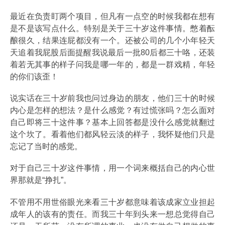
最近在负责盯两个项目，但凡有一点空的时候我都在想有
是不是该写点什么。特别是关于三十岁这件事情。憋着酝
酿很久，结果连屁都没有一个。还被公司的几个小年轻天
天追着我屁股后面提醒我说最后一批80后都三十咯，还装
着若无其事的样子问我是哪一年的，都是一群戏精，年轻
的你们该歪！
说实话在三十岁前我也问过身边的朋友，他们三十的时候
内心是怎样的想法？是什么感觉？有过慌张吗？怎么面对
自己即将三十这件事？基本上回答都是没什么感觉就翻过
这个坎了。看着他们都风轻云淡的样子，我怀疑他们只是
忘记了当时的感觉。
对于自己三十岁这件事情，用一个词来概括自己的内心世
界那就是“挣扎”。
不管用不用世俗眼光来看三十岁都意味着该成家立业担起
成年人的该有的责任。而我三十年到头来一想总觉得自己