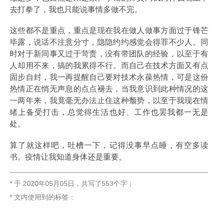
去打拳了，我也只能说事情多做不完。
这些都不是重点，重点是现在我在做人做事方面过于锋芒
毕露，说话不注意分寸，隐隐约约感觉会得罪不少人。同
时对于新同事又过于苛责，没有带团队的经验，以至于有
人却用不来，搞的我累得不行。而自己在技术方面又有点
固步自封，我一再提醒自己要对技术永葆热情，可是这份
热情正在悄无声息的点点褪去，当我意识到此种情况的这
一两年来，我竟毫无办法止住这种颓势，以至于我现在情
绪上备受打击，总觉得生活也好、工作也罢我都一无是
处。
算了就这样吧，吐槽一下，记得没事早点睡，有空多读
书。疫情让我知道身体还是重要。
* 于
2020年05月05日
，
共写了553个字
；
* 文内使用到的标签：