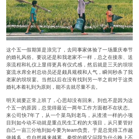
这个五一假期算是浪完了，去同事家体验了一场重庆奉节
的婚礼风俗。要说还是和我老家不一样，总之在接亲、送
亲流程和礼仪上显得更具有仪式感，然后就是三天的坝坝
宴流水席全村总动员还是颇具规模和人气，瞬间秒杀了我
老家的坝坝宴。当然以后在没有找到另一半之前对于这类
婚礼本着礼到为原则，能不去就尽量不去。
明天就要正常上班了，心思却没有回来。到也不是因为这
个五一的原因，总觉得最近一两年工作方面都不在状态。
来公司快7年了，从一个菜鸟到老鸟，从渣渣一样的小项
目到如今动不动就是重点民生工程的大项目，从只要管好
自己一亩三分地到如今要为team负责。于是总觉得工作越
做越多，也自然越来越累。拳馆的师父问我为什么晚上不