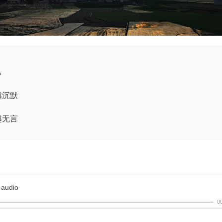
己
越沉默
越无言
 audio
0