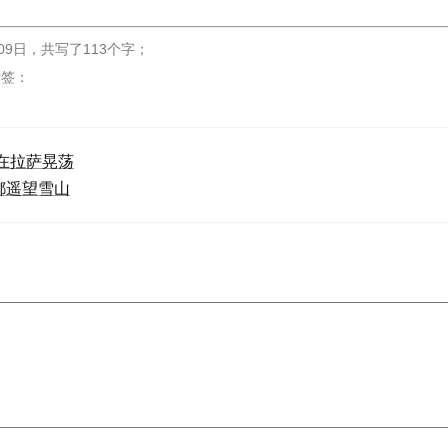
09日
，
共写了113个字
；
标签：
9在拉萨晃荡
都遥望雪山