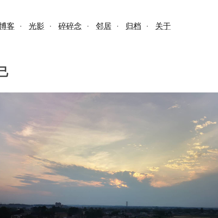
博客
·
光影
·
碎碎念
·
邻居
·
归档
·
关于
己