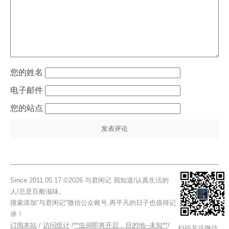
姓名
电子邮件
站点
Since 2011.05.17 ©2026 与君闲记 我知道/认真生活的
人/总是百般滋味。
搜索添加“与君闲记”微信公众账号,再平凡的日子也值得记
录！
订阅本站
/
访问统计
/
**虫洞即将开启，目的地--未知**
/
扫码关注微信