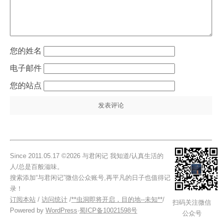
姓名
电子邮件
站点
Since 2011.05.17 ©2026 与君闲记 我知道/认真生活的
人/总是百般滋味。
搜索添加“与君闲记”微信公众账号,再平凡的日子也值得记
录！
订阅本站
/
访问统计
/
**虫洞即将开启，目的地--未知**
/
扫码关注微信
Powered by
WordPress
·
蜀ICP备10021598号
公众号