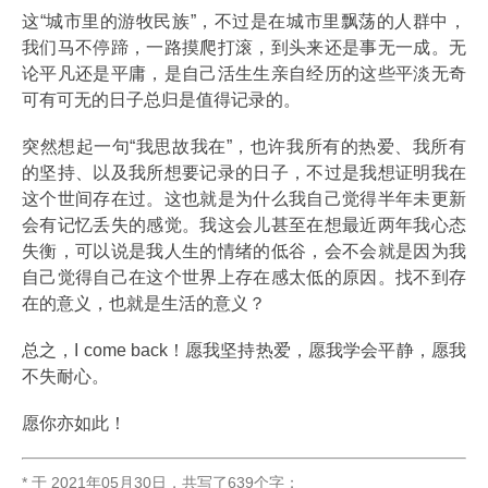
这“城市里的游牧民族”，不过是在城市里飘荡的人群中，
我们马不停蹄，一路摸爬打滚，到头来还是事无一成。无
论平凡还是平庸，是自己活生生亲自经历的这些平淡无奇
可有可无的日子总归是值得记录的。
突然想起一句“我思故我在”，也许我所有的热爱、我所有
的坚持、以及我所想要记录的日子，不过是我想证明我在
这个世间存在过。这也就是为什么我自己觉得半年未更新
会有记忆丢失的感觉。我这会儿甚至在想最近两年我心态
失衡，可以说是我人生的情绪的低谷，会不会就是因为我
自己觉得自己在这个世界上存在感太低的原因。找不到存
在的意义，也就是生活的意义？
总之，I come back！愿我坚持热爱，愿我学会平静，愿我
不失耐心。
愿你亦如此！
* 于
2021年05月30日
，
共写了639个字
；