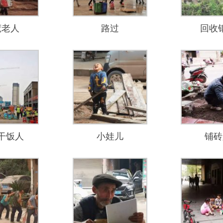
荒老人
路过
回收
干饭人
小娃儿
铺砖