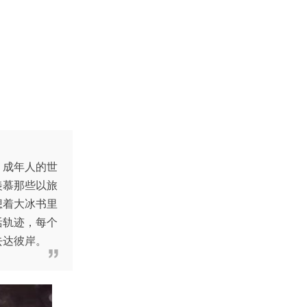
，成年人的世
羡慕那些以旅
想着大冰书里
活轨迹，每个
去达彼岸。