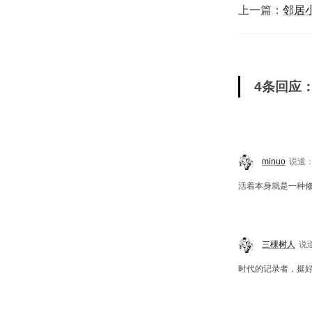
上一篇：
邻居
4条回应：
minuo
说道
活着本身就是一种
三棵树人
说
时代的记录者，挺好