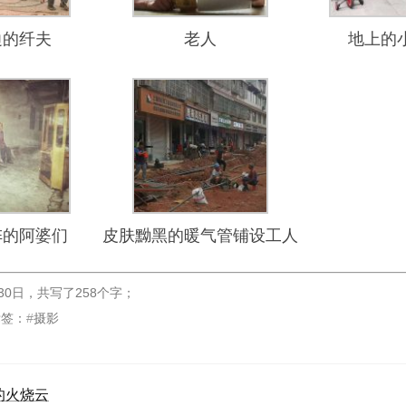
边的纤夫
老人
地上的
阵的阿婆们
皮肤黝黑的暖气管铺设工人
30日
，
共写了258个字
；
标签：
摄影
的火烧云